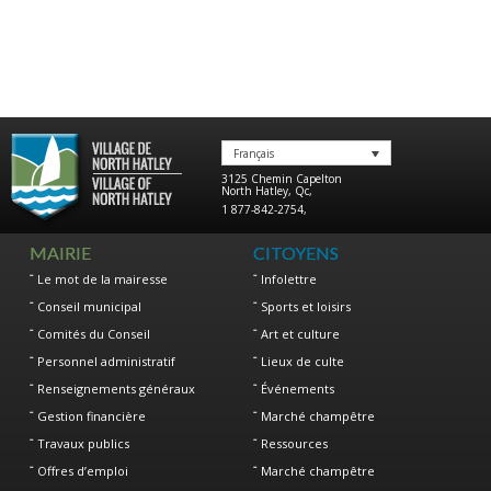
Français
3125 Chemin Capelton
North Hatley
,
Qc
,
1 877-842-2754
,
MAIRIE
CITOYENS
Le mot de la mairesse
Infolettre
Conseil municipal
Sports et loisirs
Comités du Conseil
Art et culture
Personnel administratif
Lieux de culte
Renseignements généraux
Événements
Gestion financière
Marché champêtre
Travaux publics
Ressources
Offres d’emploi
Marché champêtre