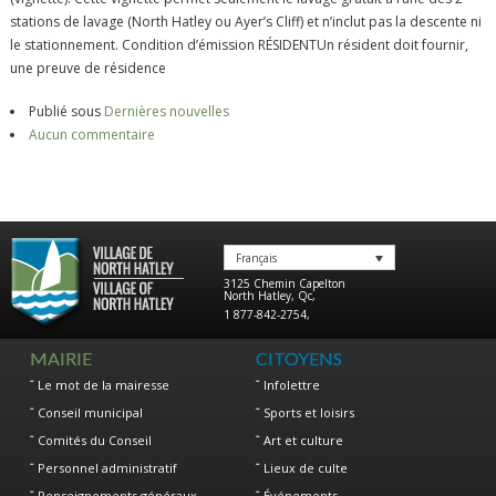
stations de lavage (North Hatley ou Ayer’s Cliff) et n’inclut pas la descente ni
le stationnement. Condition d’émission RÉSIDENTUn résident doit fournir,
une preuve de résidence
Publié sous
Dernières nouvelles
Aucun commentaire
Français
3125 Chemin Capelton
North Hatley
,
Qc
,
1 877-842-2754
,
MAIRIE
CITOYENS
Le mot de la mairesse
Infolettre
Conseil municipal
Sports et loisirs
Comités du Conseil
Art et culture
Personnel administratif
Lieux de culte
Renseignements généraux
Événements