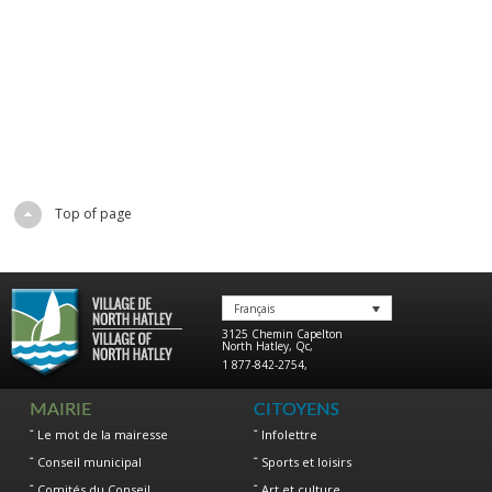
Top of page
Français
3125 Chemin Capelton
North Hatley
,
Qc
,
1 877-842-2754
,
MAIRIE
CITOYENS
Le mot de la mairesse
Infolettre
Conseil municipal
Sports et loisirs
Comités du Conseil
Art et culture