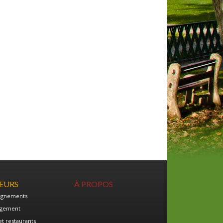
TEURS
À PROPOS
ignements
gement
et restaurants