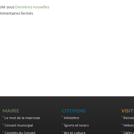
blié sous
Dernières nouvelles
sur
mmentaires fermés
CALENDRIER
DES
COLLECTES
2026
MAIRIE
CITOYENS
VISI
Le mot de la mairesse
Infolettre
Rense
Conseil municipal
Sports et loisirs
Héber
Comités du Conseil
Art et culture
Cafés 