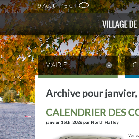
9 Août
|
18 C
MAIRIE
C
Archive pour janvier
CALENDRIER DES C
janvier 15th, 2026
par North Hatley
Veille