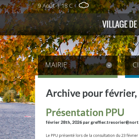
9 Août
|
18 C
MAIRIE
C
Archive pour février
Présentation PPU
février 28th, 2026
par greffier.tresorier@nort
Le PPU présenté lors de la consultation du 23 février