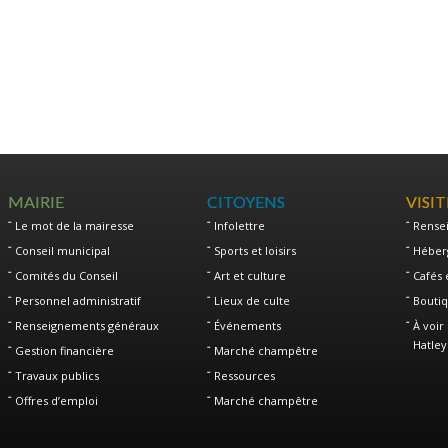
MAIRIE
CITOYENS
VISI
Le mot de la mairesse
Infolettre
Rense
Conseil municipal
Sports et loisirs
Héber
Comités du Conseil
Art et culture
Cafés 
Personnel administratif
Lieux de culte
Boutiq
Renseignements généraux
Événements
À voir 
Hatley
Gestion financière
Marché champêtre
Travaux publics
Ressources
Offres d’emploi
Marché champêtre