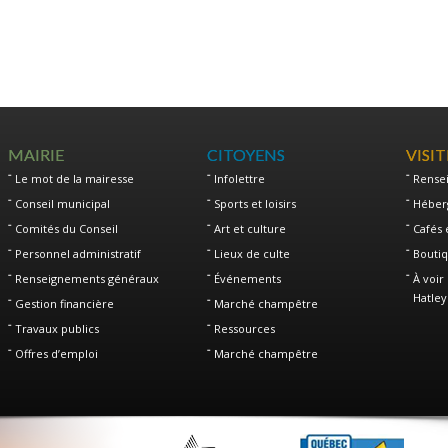
MAIRIE
CITOYENS
VISI
Le mot de la mairesse
Infolettre
Rense
Conseil municipal
Sports et loisirs
Héber
Comités du Conseil
Art et culture
Cafés 
Personnel administratif
Lieux de culte
Boutiq
Renseignements généraux
Événements
À voir 
Hatley
Gestion financière
Marché champêtre
Travaux publics
Ressources
Offres d’emploi
Marché champêtre