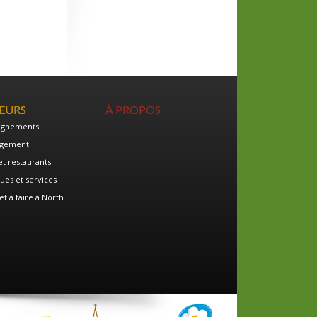
TEURS
À PROPOS
ignements
gement
et restaurants
ues et services
et à faire à North