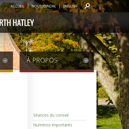
ACCUEIL
NOUS JOINDRE
ENGLISH
À PROPOS
Séances du conseil
Numéros importants