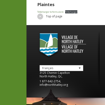
Plaintes
Télécharger le formulaire
Télécharger
Top of page
Français
3125 Chemin Capelton
North Hatley
,
Qc
,
1 877-842-2754
,
info@northhatley.org