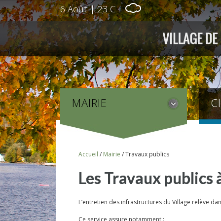
6 Août
|
23 C
MAIRIE
C
Accueil
/
Mairie
/
Travaux publics
Les Travaux publics 
L’entretien des infrastructures du Village relève d
Ce service assure notamment :