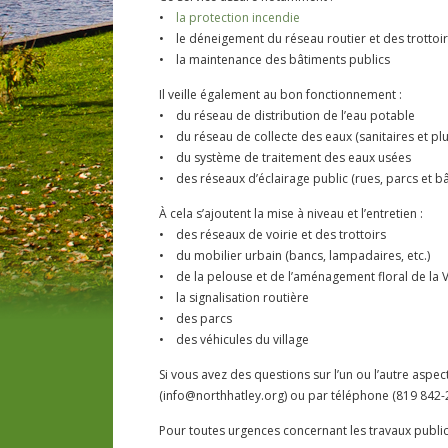
•
la protection incendie
• le déneigement du réseau routier et des trottoi
• la maintenance des bâtiments publics
Il veille également au bon fonctionnement :
• du réseau de distribution de l’eau potable
• du réseau de collecte des eaux (sanitaires et plu
• du système de traitement des eaux usées
• des réseaux d’éclairage public (rues, parcs et b
À cela s’ajoutent la mise à niveau et l’entretien :
• des réseaux de voirie et des trottoirs
• du mobilier urbain (bancs, lampadaires, etc.)
• de la pelouse et de l’aménagement floral de la Vi
• la signalisation routière
• des parcs
• des véhicules du village
Si vous avez des questions sur l’un ou l’autre asp
(info@northhatley.org) ou par téléphone (819 842-
Pour toutes urgences concernant les travaux publics 