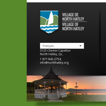
Français
3125 Chemin Capelton
North Hatley
,
Qc
,
1 877-842-2754
,
info@northhatley.org