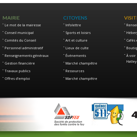
MAIRIE
CITOYENS
VISI
Le mot de la mairesse
Infolettre
Rense
Conseil municipal
Sports et loisirs
Héber
Comités du Conseil
Art et culture
Cafés 
Personnel administratif
Lieux de culte
Boutiq
Renseignements généraux
Événements
À voir 
Hatley
Gestion financière
Marché champêtre
Travaux publics
Ressources
Offres d’emploi
Marché champêtre