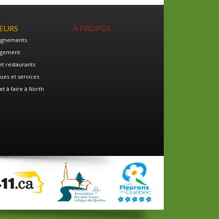
TEURS
À PROPOS
ignements
gement
et restaurants
ues et services
et à faire à North