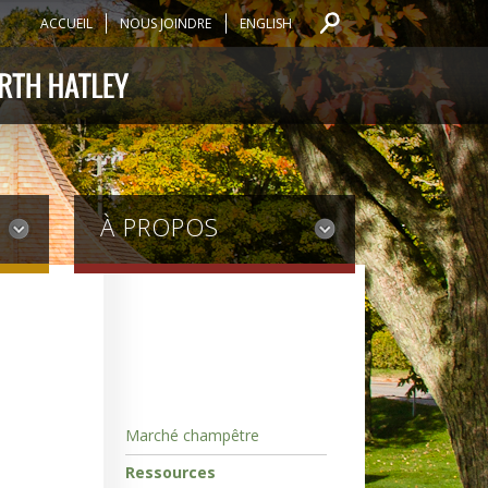
ACCUEIL
NOUS JOINDRE
ENGLISH
À PROPOS
Marché champêtre
Ressources