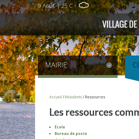
9 Août
|
25 C
MAIRIE
C
Accueil
/
Résidents
/
Ressources
Les ressources comm
École
Bureau de poste