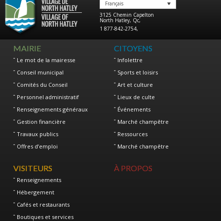
Français
3125 Chemin Capelton
North Hatley
,
Qc
,
1 877-842-2754
,
MAIRIE
CITOYENS
Le mot de la mairesse
Infolettre
Conseil municipal
Sports et loisirs
Comités du Conseil
Art et culture
Personnel administratif
Lieux de culte
Renseignements généraux
Événements
Gestion financière
Marché champêtre
Travaux publics
Ressources
Offres d’emploi
Marché champêtre
VISITEURS
À PROPOS
Renseignements
Hébergement
Cafés et restaurants
Boutiques et services