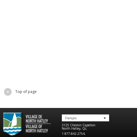
Top of page
Français
3125 Chemin Capelton
North Hatley
,
Qc
,
1 877-842-2754
,