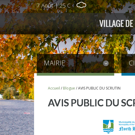
7 Août
|
25 C
MAIRIE
C
Accueil
/
Blogue
/
AVIS PUBLIC DU SCRUTIN
AVIS PUBLIC DU S