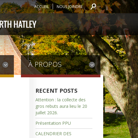
ACCUEIL
NOUS JOINDRE
À PROPOS
RECENT POSTS
Attention : la collecte des
gros rebuts aura lieu le 20
juillet 2026.
Présentation PPU
CALENDRIER DES