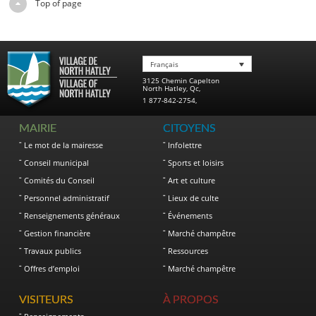
Top of page
Français
3125 Chemin Capelton
North Hatley
,
Qc
,
1 877-842-2754
,
MAIRIE
CITOYENS
Le mot de la mairesse
Infolettre
Conseil municipal
Sports et loisirs
Comités du Conseil
Art et culture
Personnel administratif
Lieux de culte
Renseignements généraux
Événements
Gestion financière
Marché champêtre
Travaux publics
Ressources
Offres d’emploi
Marché champêtre
VISITEURS
À PROPOS