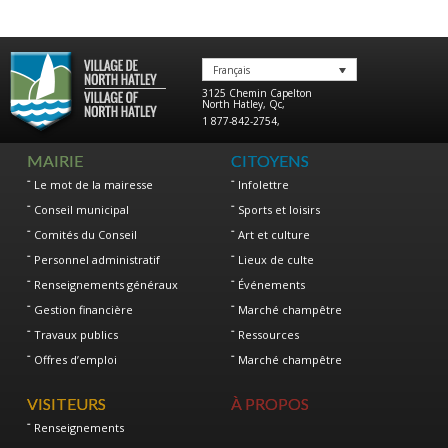
Français
3125 Chemin Capelton
North Hatley
,
Qc
,
1 877-842-2754
,
MAIRIE
CITOYENS
Le mot de la mairesse
Infolettre
Conseil municipal
Sports et loisirs
Comités du Conseil
Art et culture
Personnel administratif
Lieux de culte
Renseignements généraux
Événements
Gestion financière
Marché champêtre
Travaux publics
Ressources
Offres d’emploi
Marché champêtre
VISITEURS
À PROPOS
Renseignements