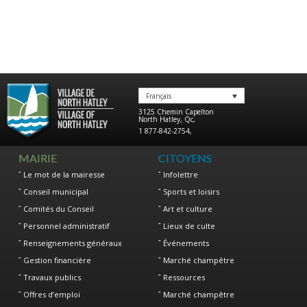
Français
3125 Chemin Capelton
North Hatley
,
Qc
,
1 877-842-2754
,
MAIRIE
CITOYENS
Le mot de la mairesse
Infolettre
Conseil municipal
Sports et loisirs
Comités du Conseil
Art et culture
Personnel administratif
Lieux de culte
Renseignements généraux
Événements
Gestion financière
Marché champêtre
Travaux publics
Ressources
Offres d’emploi
Marché champêtre