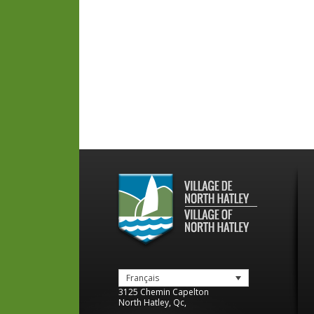
Français
3125 Chemin Capelton
North Hatley
,
Qc
,