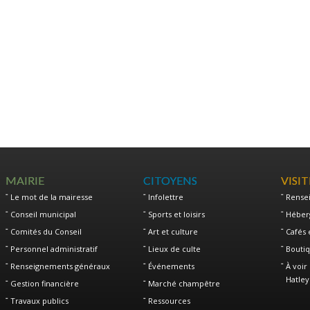
MAIRIE
CITOYENS
VISI
Le mot de la mairesse
Infolettre
Rense
Conseil municipal
Sports et loisirs
Héber
Comités du Conseil
Art et culture
Cafés 
Personnel administratif
Lieux de culte
Boutiq
Renseignements généraux
Événements
À voir 
Hatley
Gestion financière
Marché champêtre
Travaux publics
Ressources