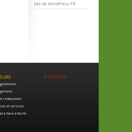
Site de WordPress-FR
TEURS
À PROPOS
ignements
gement
et restaurants
ues et services
et à faire à North