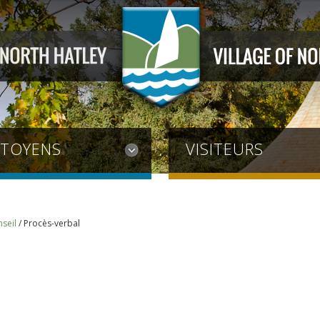
ITOYENS
VISITEURS
seil
/
Procès-verbal