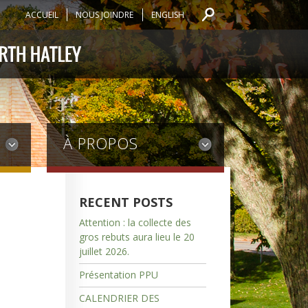
ACCUEIL
NOUS JOINDRE
ENGLISH
À PROPOS
RECENT POSTS
Attention : la collecte des
gros rebuts aura lieu le 20
juillet 2026.
Présentation PPU
CALENDRIER DES