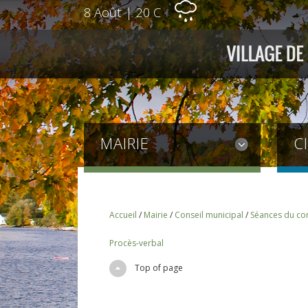
8 Août
|
20 C
MAIRIE
C
Accueil
/
Mairie
/
Conseil municipal
/
Séances du con
Procès-verbal
Top of page