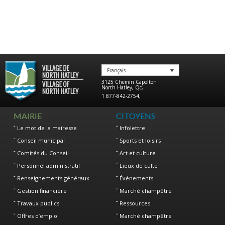
Français
3125 Chemin Capelton
North Hatley
,
Qc
,
1 877-842-2754
,
MAIRIE
CITOYENS
Le mot de la mairesse
Infolettre
Conseil municipal
Sports et loisirs
Comités du Conseil
Art et culture
Personnel administratif
Lieux de culte
Renseignements généraux
Événements
Gestion financière
Marché champêtre
Travaux publics
Ressources
Offres d’emploi
Marché champêtre