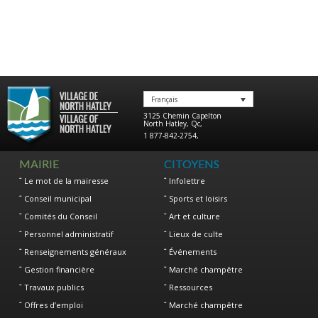
Français
3125 Chemin Capelton
North Hatley
,
Qc
,
1 877-842-2754
,
MAIRIE
CITOYENS
Le mot de la mairesse
Infolettre
Conseil municipal
Sports et loisirs
Comités du Conseil
Art et culture
Personnel administratif
Lieux de culte
Renseignements généraux
Événements
Gestion financière
Marché champêtre
Travaux publics
Ressources
Offres d’emploi
Marché champêtre