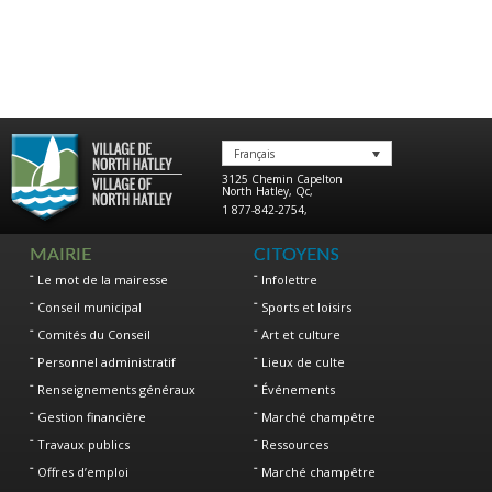
Français
3125 Chemin Capelton
North Hatley
,
Qc
,
1 877-842-2754
,
MAIRIE
CITOYENS
Le mot de la mairesse
Infolettre
Conseil municipal
Sports et loisirs
Comités du Conseil
Art et culture
Personnel administratif
Lieux de culte
Renseignements généraux
Événements
Gestion financière
Marché champêtre
Travaux publics
Ressources
Offres d’emploi
Marché champêtre