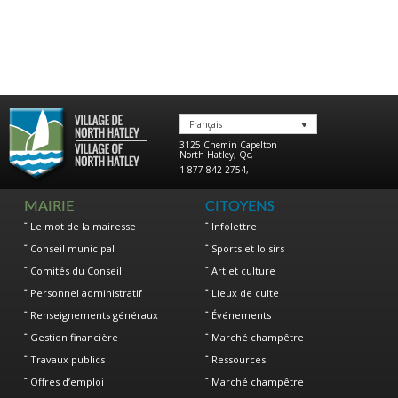
Français
3125 Chemin Capelton
North Hatley
,
Qc
,
1 877-842-2754
,
MAIRIE
CITOYENS
Le mot de la mairesse
Infolettre
Conseil municipal
Sports et loisirs
Comités du Conseil
Art et culture
Personnel administratif
Lieux de culte
Renseignements généraux
Événements
Gestion financière
Marché champêtre
Travaux publics
Ressources
Offres d’emploi
Marché champêtre