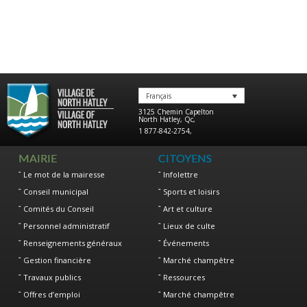
Français
3125 Chemin Capelton
North Hatley
,
Qc
,
1 877-842-2754
,
MAIRIE
CITOYENS
Le mot de la mairesse
Infolettre
Conseil municipal
Sports et loisirs
Comités du Conseil
Art et culture
Personnel administratif
Lieux de culte
Renseignements généraux
Événements
Gestion financière
Marché champêtre
Travaux publics
Ressources
Offres d’emploi
Marché champêtre