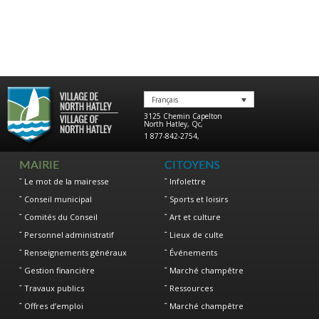
Français
3125 Chemin Capelton
North Hatley
,
Qc
,
1 877-842-2754
,
MAIRIE
CITOYENS
Le mot de la mairesse
Infolettre
Conseil municipal
Sports et loisirs
Comités du Conseil
Art et culture
Personnel administratif
Lieux de culte
Renseignements généraux
Événements
Gestion financière
Marché champêtre
Travaux publics
Ressources
Offres d’emploi
Marché champêtre