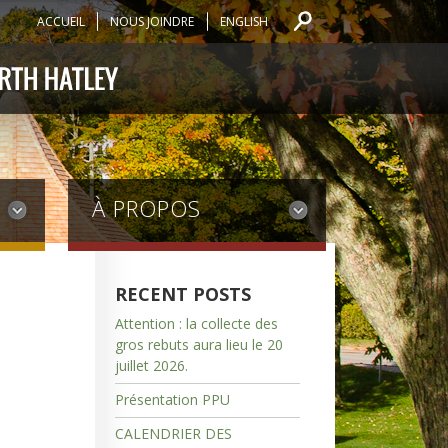
ACCUEIL
NOUS JOINDRE
ENGLISH
À PROPOS
RECENT POSTS
Attention : la collecte des
gros rebuts aura lieu le 20
juillet 2026.
Présentation PPU
CALENDRIER DES