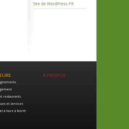
Site de WordPress-FR
TEURS
À PROPOS
ignements
gement
et restaurants
ues et services
et à faire à North