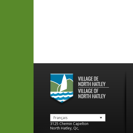
Français
3125 Chemin Capelton
North Hatley
,
Qc
,