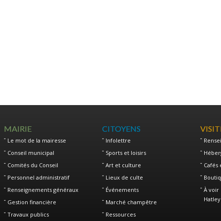
MAIRIE
CITOYENS
VISI
Le mot de la mairesse
Infolettre
Rense
Conseil municipal
Sports et loisirs
Héber
Comités du Conseil
Art et culture
Cafés 
Personnel administratif
Lieux de culte
Boutiq
Renseignements généraux
Événements
À voir 
Hatley
Gestion financière
Marché champêtre
Travaux publics
Ressources