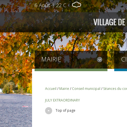
6 Août
|
22 C
MAIRIE
C
Accueil
/
Mairie
/
Conseil municipal
/
Séances du con
JULY EXTRAORDINARY
Top of page