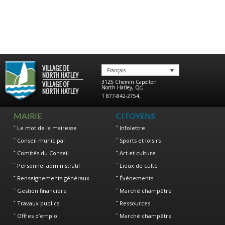
Français
3125 Chemin Capelton
North Hatley
,
Qc
,
1 877-842-2754
,
MAIRIE
CITOYENS
Le mot de la mairesse
Infolettre
Conseil municipal
Sports et loisirs
Comités du Conseil
Art et culture
Personnel administratif
Lieux de culte
Renseignements généraux
Événements
Gestion financière
Marché champêtre
Travaux publics
Ressources
Offres d’emploi
Marché champêtre