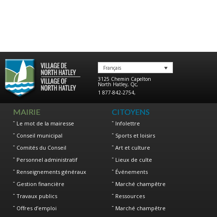
Français
3125 Chemin Capelton
North Hatley
,
Qc
,
1 877-842-2754
,
MAIRIE
CITOYENS
Le mot de la mairesse
Infolettre
Conseil municipal
Sports et loisirs
Comités du Conseil
Art et culture
Personnel administratif
Lieux de culte
Renseignements généraux
Événements
Gestion financière
Marché champêtre
Travaux publics
Ressources
Offres d’emploi
Marché champêtre