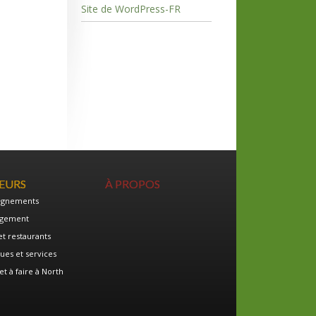
Site de WordPress-FR
TEURS
À PROPOS
ignements
gement
et restaurants
ues et services
et à faire à North