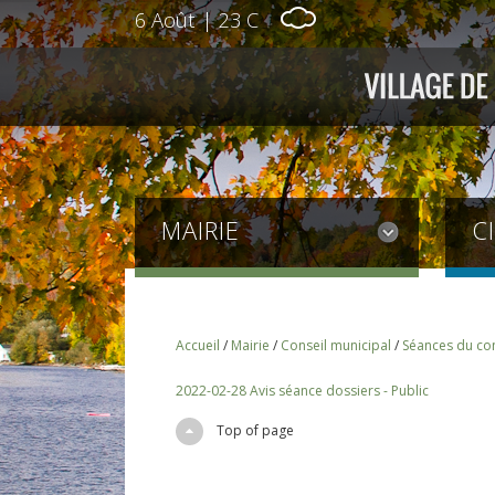
6 Août
|
23 C
MAIRIE
C
Accueil
/
Mairie
/
Conseil municipal
/
Séances du con
2022-02-28 Avis séance dossiers - Public
Top of page