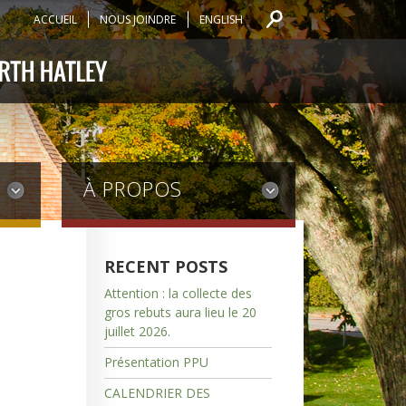
ACCUEIL
NOUS JOINDRE
ENGLISH
À PROPOS
RECENT POSTS
Attention : la collecte des
gros rebuts aura lieu le 20
juillet 2026.
Présentation PPU
CALENDRIER DES