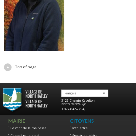
Top of page
Français
3125 Chemin Capelton
North Hatley
,
Qc
,
1 877-842-2754
,
MAIRIE
CITOYENS
Le mot de la mairesse
Infolettre
Conseil municipal
Sports et loisirs