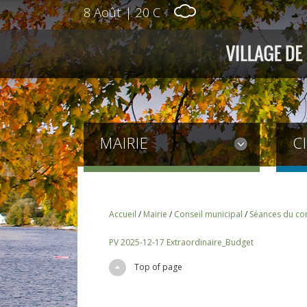
8 Août
|
20 C
MAIRIE
C
Accueil
/
Mairie
/
Conseil municipal
/
Séances du con
PV 2025-12-17 Extraordinaire_Budget
Top of page