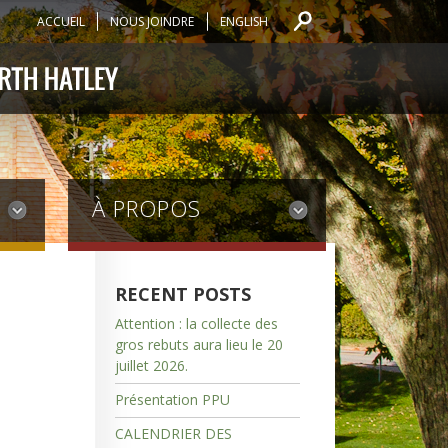
ACCUEIL
NOUS JOINDRE
ENGLISH
À PROPOS
RECENT POSTS
Attention : la collecte des
gros rebuts aura lieu le 20
juillet 2026.
Présentation PPU
CALENDRIER DES