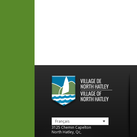
Français
3125 Chemin Capelton
North Hatley
,
Qc
,