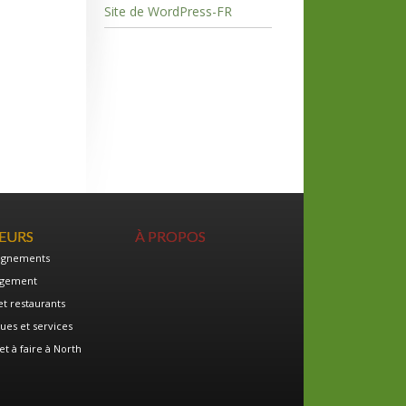
Site de WordPress-FR
TEURS
À PROPOS
ignements
gement
et restaurants
ues et services
et à faire à North