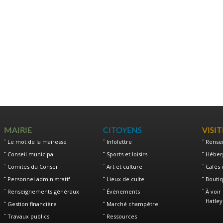
MAIRIE
CITOYENS
VISI
Le mot de la mairesse
Infolettre
Rense
Conseil municipal
Sports et loisirs
Héber
Comités du Conseil
Art et culture
Cafés 
Personnel administratif
Lieux de culte
Boutiq
Renseignements généraux
Événements
À voir 
Hatley
Gestion financière
Marché champêtre
Travaux publics
Ressources