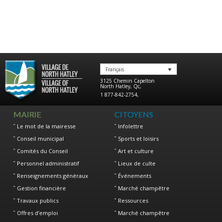
Français
3125 Chemin Capelton
North Hatley
,
Qc
,
1 877-842-2754
,
MAIRIE
CITOYENS
Le mot de la mairesse
Infolettre
Conseil municipal
Sports et loisirs
Comités du Conseil
Art et culture
Personnel administratif
Lieux de culte
Renseignements généraux
Événements
Gestion financière
Marché champêtre
Travaux publics
Ressources
Offres d’emploi
Marché champêtre