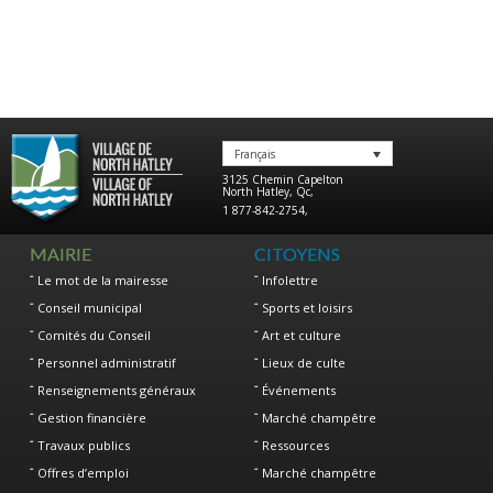
Français
3125 Chemin Capelton
North Hatley
,
Qc
,
1 877-842-2754
,
MAIRIE
CITOYENS
Le mot de la mairesse
Infolettre
Conseil municipal
Sports et loisirs
Comités du Conseil
Art et culture
Personnel administratif
Lieux de culte
Renseignements généraux
Événements
Gestion financière
Marché champêtre
Travaux publics
Ressources
Offres d’emploi
Marché champêtre