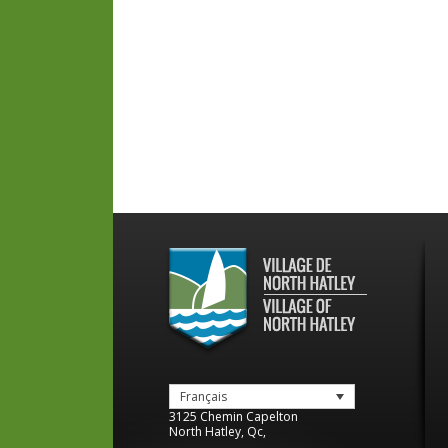
Français
3125 Chemin Capelton
North Hatley
,
Qc
,