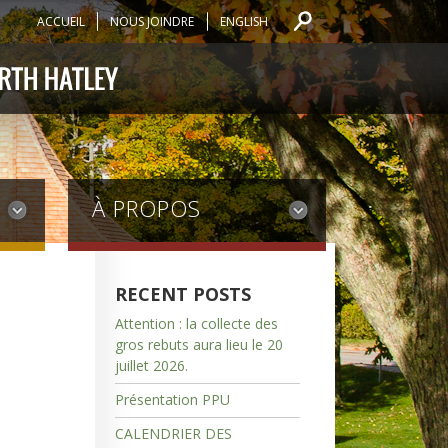
ACCUEIL
NOUS JOINDRE
ENGLISH
À PROPOS
RECENT POSTS
Attention : la collecte des
gros rebuts aura lieu le 20
juillet 2026.
Présentation PPU
CALENDRIER DES