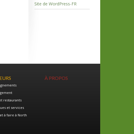
Site de WordPress-FR
TEURS
À PROPOS
ignements
gement
et restaurants
ues et services
et à faire à North