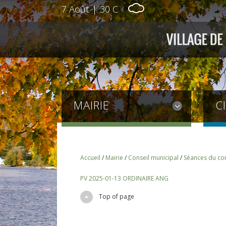
7 Août
|
30 C
MAIRIE
C
Accueil
/
Mairie
/
Conseil municipal
/
Séances du con
PV 2025-01-13 ORDINAIRE ANG
Top of page