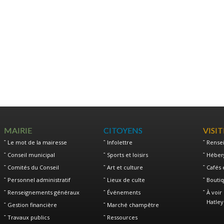
MAIRIE
CITOYENS
VISI
Le mot de la mairesse
Infolettre
Rense
Conseil municipal
Sports et loisirs
Héber
Comités du Conseil
Art et culture
Cafés 
Personnel administratif
Lieux de culte
Boutiq
Renseignements généraux
Événements
À voir 
Hatley
Gestion financière
Marché champêtre
Travaux publics
Ressources