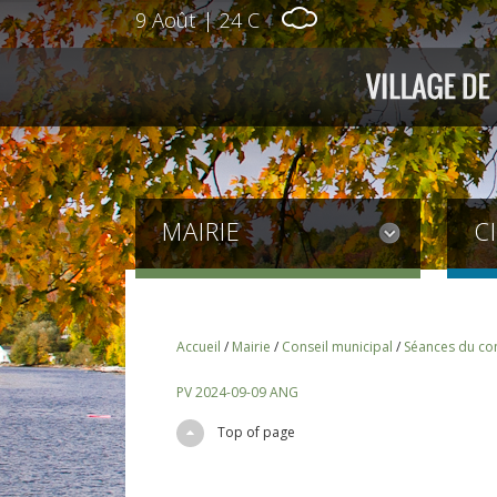
9 Août
|
24 C
MAIRIE
C
Accueil
/
Mairie
/
Conseil municipal
/
Séances du con
PV 2024-09-09 ANG
Top of page