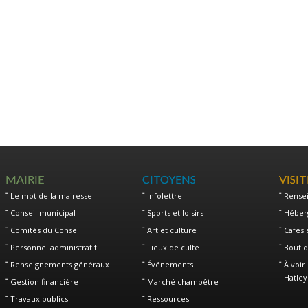
MAIRIE
CITOYENS
VISI
Le mot de la mairesse
Infolettre
Rense
Conseil municipal
Sports et loisirs
Héber
Comités du Conseil
Art et culture
Cafés 
Personnel administratif
Lieux de culte
Boutiq
Renseignements généraux
Événements
À voir 
Hatley
Gestion financière
Marché champêtre
Travaux publics
Ressources