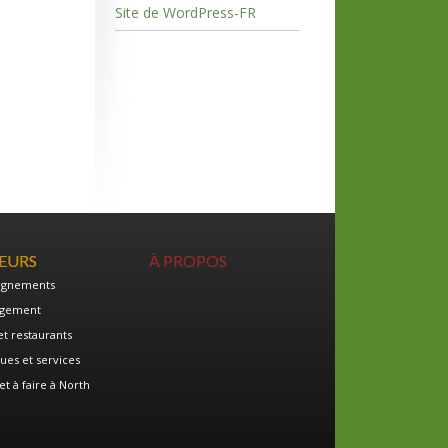
Site de WordPress-FR
TEURS
À PROPOS
ignements
gement
et restaurants
ues et services
et à faire à North