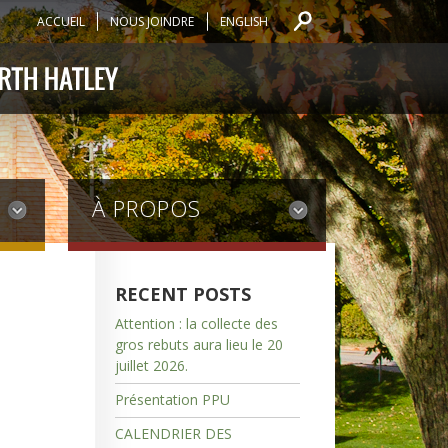
ACCUEIL
NOUS JOINDRE
ENGLISH
À PROPOS
RECENT POSTS
Attention : la collecte des
gros rebuts aura lieu le 20
juillet 2026.
Présentation PPU
CALENDRIER DES