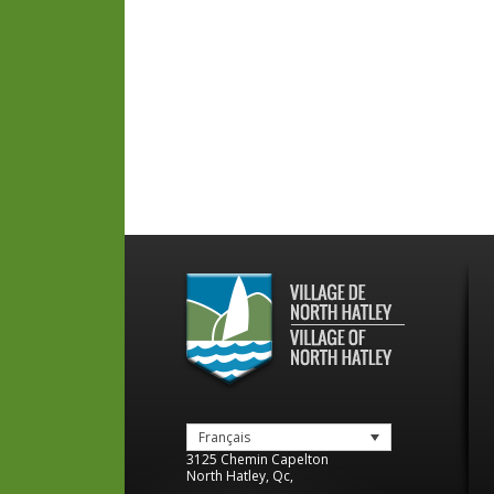
Français
3125 Chemin Capelton
North Hatley
,
Qc
,