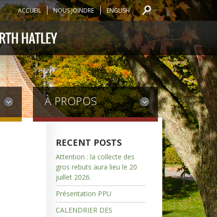
ACCUEIL
NOUS JOINDRE
ENGLISH
À PROPOS
RECENT POSTS
Attention : la collecte des
gros rebuts aura lieu le 20
juillet 2026.
Présentation PPU
CALENDRIER DES