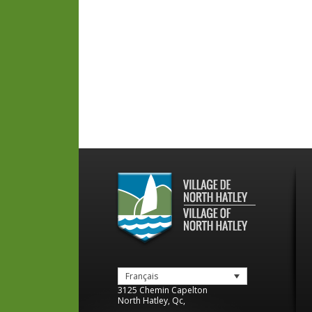
Français
3125 Chemin Capelton
North Hatley
,
Qc
,