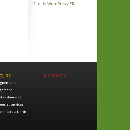
Site de WordPress-FR
TEURS
À PROPOS
ignements
gement
et restaurants
ues et services
et à faire à North