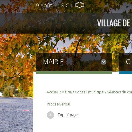
9 Août
|
18 C
MAIRIE
C
Accueil
/
Mairie
/
Conseil municipal
/
Séances du con
Procès-verbal
Top of page