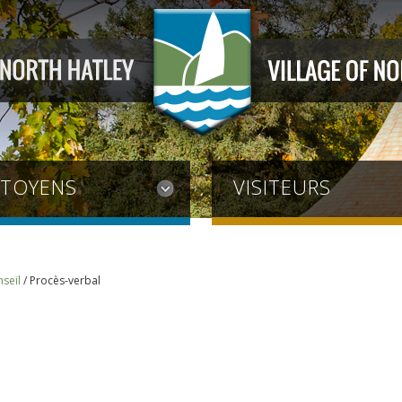
ITOYENS
VISITEURS
seil
/
Procès-verbal