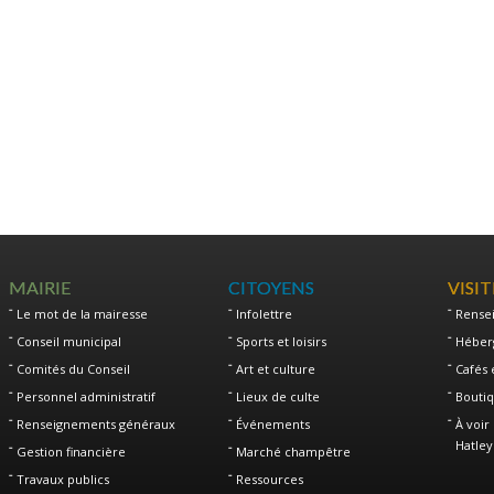
MAIRIE
CITOYENS
VISI
Le mot de la mairesse
Infolettre
Rense
Conseil municipal
Sports et loisirs
Héber
Comités du Conseil
Art et culture
Cafés 
Personnel administratif
Lieux de culte
Boutiq
Renseignements généraux
Événements
À voir 
Hatley
Gestion financière
Marché champêtre
Travaux publics
Ressources