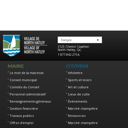
Français
3125 Chemin Capelton
North Hatley
,
Qc
,
1 877-842-2754
,
MAIRIE
CITOYENS
Le mot de la mairesse
Infolettre
Conseil municipal
Sports et loisirs
Comités du Conseil
Art et culture
Personnel administratif
Lieux de culte
Renseignements généraux
Événements
Gestion financière
Marché champêtre
Travaux publics
Ressources
Offres d’emploi
Marché champêtre