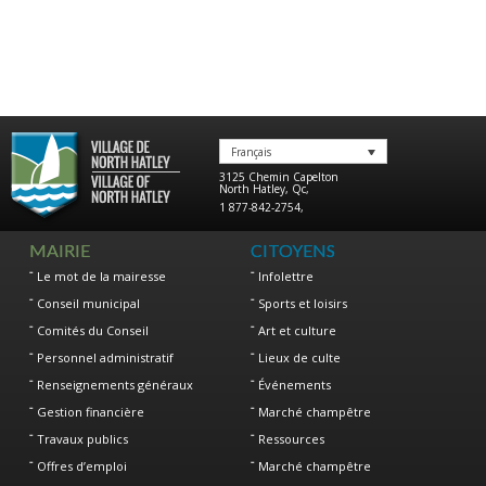
Français
3125 Chemin Capelton
North Hatley
,
Qc
,
1 877-842-2754
,
MAIRIE
CITOYENS
Le mot de la mairesse
Infolettre
Conseil municipal
Sports et loisirs
Comités du Conseil
Art et culture
Personnel administratif
Lieux de culte
Renseignements généraux
Événements
Gestion financière
Marché champêtre
Travaux publics
Ressources
Offres d’emploi
Marché champêtre