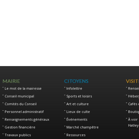
MAIRIE
CITOYENS
VISI
Le mot de la mairesse
Infolettre
Rense
Conseil municipal
Sports et loisirs
Héber
Comités du Conseil
Art et culture
Cafés 
Personnel administratif
Lieux de culte
Boutiq
Renseignements généraux
Événements
À voir 
Hatley
Gestion financière
Marché champêtre
Travaux publics
Ressources