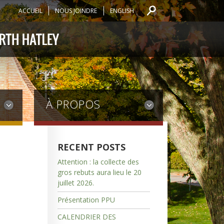
ACCUEIL
NOUS JOINDRE
ENGLISH
À PROPOS
RECENT POSTS
Attention : la collecte des
gros rebuts aura lieu le 20
juillet 2026.
Présentation PPU
CALENDRIER DES