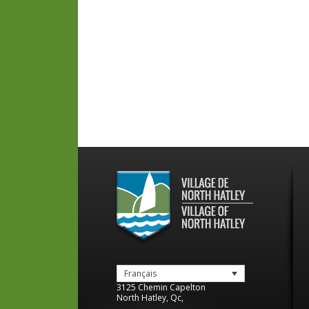
Français
3125 Chemin Capelton
North Hatley
,
Qc
,