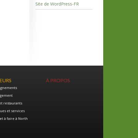
Site de WordPress-FR
TEURS
À PROPOS
ignements
gement
et restaurants
ues et services
et à faire à North