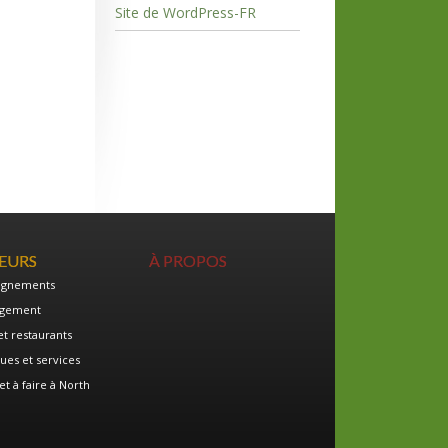
Site de WordPress-FR
TEURS
À PROPOS
ignements
gement
et restaurants
ues et services
et à faire à North