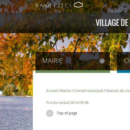
9 Août
|
23 C
MAIRIE
C
Accueil
/
Mairie
/
Conseil municipal
/
Séances du con
Procès-verbal 2014-09-08
Top of page