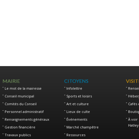
MAIRIE
CITOYENS
VISI
Le mot de la mairesse
Infolettre
Rense
Conseil municipal
Sports et loisirs
Héber
Comités du Conseil
Art et culture
Cafés 
Personnel administratif
Lieux de culte
Boutiq
Renseignements généraux
Événements
À voir 
Hatley
Gestion financière
Marché champêtre
Travaux publics
Ressources