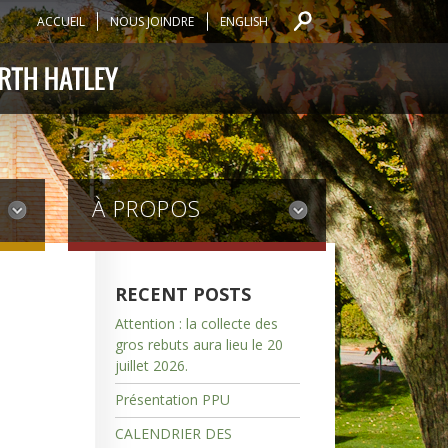
ACCUEIL
NOUS JOINDRE
ENGLISH
À PROPOS
RECENT POSTS
Attention : la collecte des
gros rebuts aura lieu le 20
juillet 2026.
Présentation PPU
CALENDRIER DES