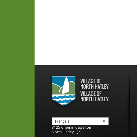
Français
3125 Chemin Capelton
North Hatley
,
Qc
,