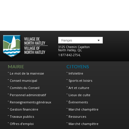
Français
3125 Chemin Capelton
North Hatley
,
Qc
,
1 877-842-2754
,
MAIRIE
CITOYENS
Le mot de la mairesse
Infolettre
Conseil municipal
Sports et loisirs
Comités du Conseil
Art et culture
Personnel administratif
Lieux de culte
Renseignements généraux
Événements
Gestion financière
Marché champêtre
Travaux publics
Ressources
Offres d’emploi
Marché champêtre