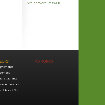
Site de WordPress-FR
TEURS
À PROPOS
ignements
gement
et restaurants
ues et services
et à faire à North