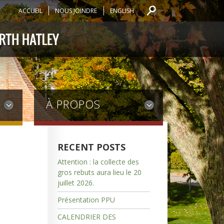
ACCUEIL
NOUS JOINDRE
ENGLISH
À PROPOS
RECENT POSTS
Attention : la collecte des
gros rebuts aura lieu le 20
juillet 2026.
Présentation PPU
CALENDRIER DES