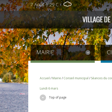
7 Août
|
29 C
MAIRIE
C
Accueil
/
Mairie
/
Conseil municipal
/
Séances du con
Lundi 6 mars
Top of page