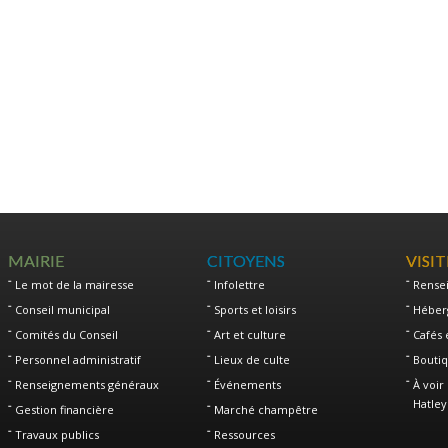
MAIRIE
CITOYENS
VISI
Le mot de la mairesse
Infolettre
Rense
Conseil municipal
Sports et loisirs
Héber
Comités du Conseil
Art et culture
Cafés 
Personnel administratif
Lieux de culte
Boutiq
Renseignements généraux
Événements
À voir 
Hatley
Gestion financière
Marché champêtre
Travaux publics
Ressources