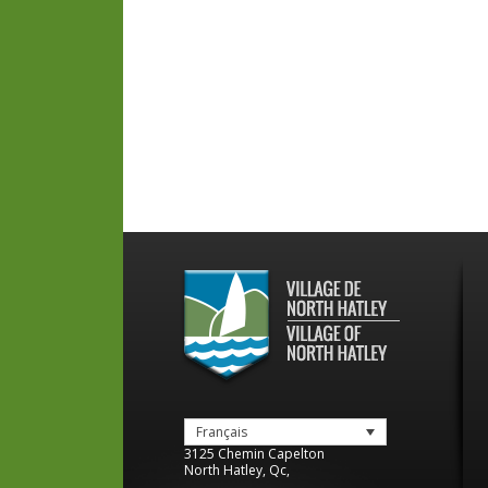
Français
3125 Chemin Capelton
North Hatley
,
Qc
,