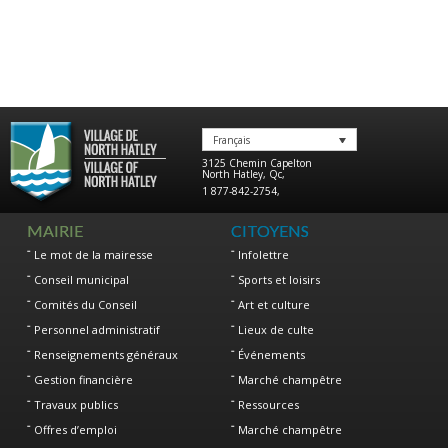
Français
3125 Chemin Capelton
North Hatley
,
Qc
,
1 877-842-2754
,
MAIRIE
CITOYENS
Le mot de la mairesse
Infolettre
Conseil municipal
Sports et loisirs
Comités du Conseil
Art et culture
Personnel administratif
Lieux de culte
Renseignements généraux
Événements
Gestion financière
Marché champêtre
Travaux publics
Ressources
Offres d’emploi
Marché champêtre