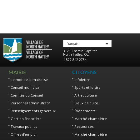
Français
3125 Chemin Capelton
North Hatley
,
Qc
,
1 877-842-2754
,
MAIRIE
CITOYENS
Le mot de la mairesse
Infolettre
Conseil municipal
Sports et loisirs
Comités du Conseil
Art et culture
Personnel administratif
Lieux de culte
Renseignements généraux
Événements
Gestion financière
Marché champêtre
Travaux publics
Ressources
Offres d’emploi
Marché champêtre