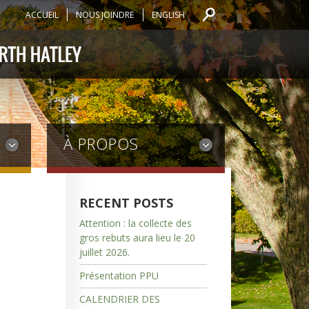
ACCUEIL
NOUS JOINDRE
ENGLISH
À PROPOS
RECENT POSTS
Attention : la collecte des
gros rebuts aura lieu le 20
juillet 2026.
Présentation PPU
CALENDRIER DES