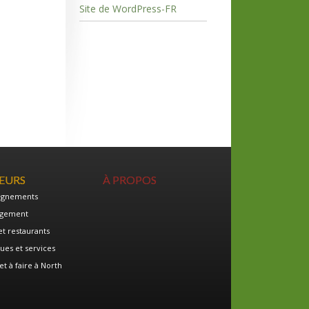
Site de WordPress-FR
TEURS
À PROPOS
ignements
gement
et restaurants
ues et services
et à faire à North