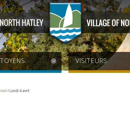
ITOYENS
VISITEURS
seil
/
Lundi 4 avril