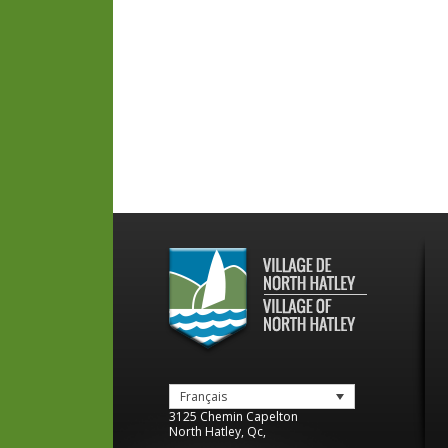
Français
3125 Chemin Capelton
North Hatley
,
Qc
,