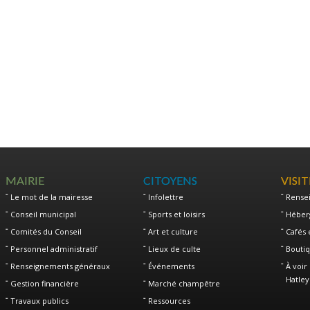
MAIRIE
CITOYENS
VISI
Le mot de la mairesse
Infolettre
Rense
Conseil municipal
Sports et loisirs
Héber
Comités du Conseil
Art et culture
Cafés 
Personnel administratif
Lieux de culte
Boutiq
Renseignements généraux
Événements
À voir 
Hatley
Gestion financière
Marché champêtre
Travaux publics
Ressources