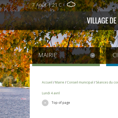
7 Août
|
21 C
MAIRIE
C
Accueil
/
Mairie
/
Conseil municipal
/
Séances du con
Lundi 4 avril
Top of page