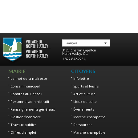
Français
3125 Chemin Capelton
North Hatley
,
Qc
,
1 877-842-2754
,
MAIRIE
CITOYENS
Le mot de la mairesse
Infolettre
Conseil municipal
Sports et loisirs
Comités du Conseil
Art et culture
Personnel administratif
Lieux de culte
Renseignements généraux
Événements
Gestion financière
Marché champêtre
Travaux publics
Ressources
Offres d’emploi
Marché champêtre