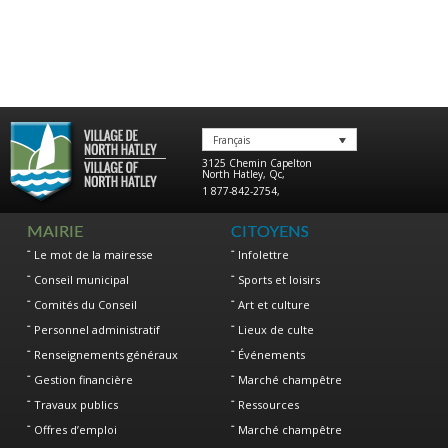
Français
3125 Chemin Capelton
North Hatley
,
Qc
,
1 877-842-2754
,
MAIRIE
CITOYENS
Le mot de la mairesse
Infolettre
Conseil municipal
Sports et loisirs
Comités du Conseil
Art et culture
Personnel administratif
Lieux de culte
Renseignements généraux
Événements
Gestion financière
Marché champêtre
Travaux publics
Ressources
Offres d’emploi
Marché champêtre