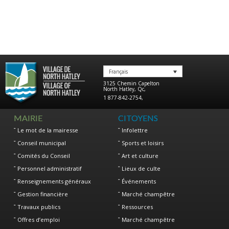
Français
3125 Chemin Capelton
North Hatley
,
Qc
,
1 877-842-2754
,
MAIRIE
CITOYENS
Le mot de la mairesse
Infolettre
Conseil municipal
Sports et loisirs
Comités du Conseil
Art et culture
Personnel administratif
Lieux de culte
Renseignements généraux
Événements
Gestion financière
Marché champêtre
Travaux publics
Ressources
Offres d’emploi
Marché champêtre