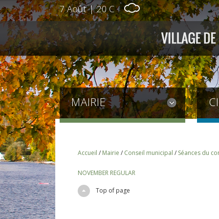
7 Août
|
20 C
MAIRIE
C
Accueil
/
Mairie
/
Conseil municipal
/
Séances du con
NOVEMBER REGULAR
Top of page