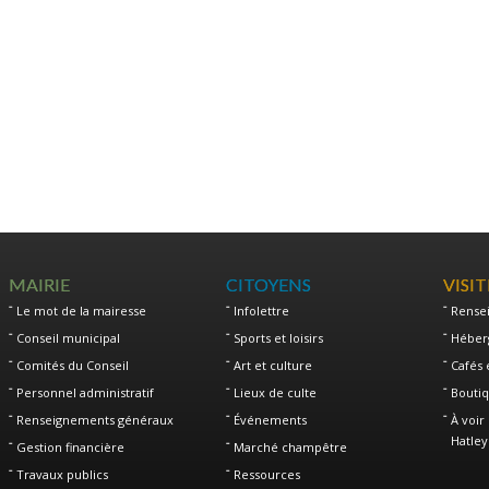
MAIRIE
CITOYENS
VISI
Le mot de la mairesse
Infolettre
Rense
Conseil municipal
Sports et loisirs
Héber
Comités du Conseil
Art et culture
Cafés 
Personnel administratif
Lieux de culte
Boutiq
Renseignements généraux
Événements
À voir 
Hatley
Gestion financière
Marché champêtre
Travaux publics
Ressources