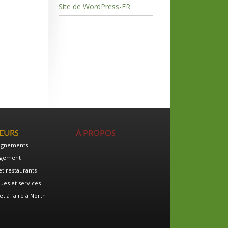
Site de WordPress-FR
TEURS
À PROPOS
ignements
gement
et restaurants
ues et services
et à faire à North