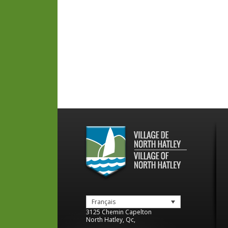
Français
3125 Chemin Capelton
North Hatley
,
Qc
,