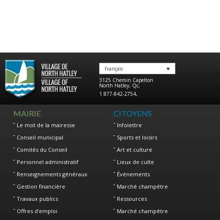
Français
3125 Chemin Capelton
North Hatley
,
Qc
,
1 877-842-2754
,
MAIRIE
CITOYENS
Le mot de la mairesse
Infolettre
Conseil municipal
Sports et loisirs
Comités du Conseil
Art et culture
Personnel administratif
Lieux de culte
Renseignements généraux
Événements
Gestion financière
Marché champêtre
Travaux publics
Ressources
Offres d’emploi
Marché champêtre