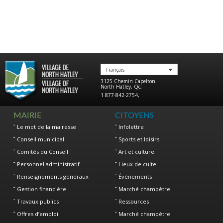
Français
3125 Chemin Capelton
North Hatley
,
Qc
,
1 877-842-2754
,
MAIRIE
CITOYENS
Le mot de la mairesse
Infolettre
Conseil municipal
Sports et loisirs
Comités du Conseil
Art et culture
Personnel administratif
Lieux de culte
Renseignements généraux
Événements
Gestion financière
Marché champêtre
Travaux publics
Ressources
Offres d’emploi
Marché champêtre