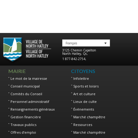
Français
3125 Chemin Capelton
North Hatley
,
Qc
,
1 877-842-2754
,
MAIRIE
CITOYENS
Le mot de la mairesse
Infolettre
Conseil municipal
Sports et loisirs
Comités du Conseil
Art et culture
Personnel administratif
Lieux de culte
Renseignements généraux
Événements
Gestion financière
Marché champêtre
Travaux publics
Ressources
Offres d’emploi
Marché champêtre