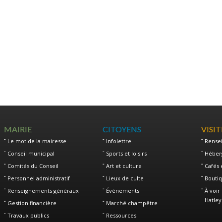
MAIRIE
CITOYENS
VISI
Le mot de la mairesse
Infolettre
Rense
Conseil municipal
Sports et loisirs
Héber
Comités du Conseil
Art et culture
Cafés 
Personnel administratif
Lieux de culte
Boutiq
Renseignements généraux
Événements
À voir 
Hatley
Gestion financière
Marché champêtre
Travaux publics
Ressources