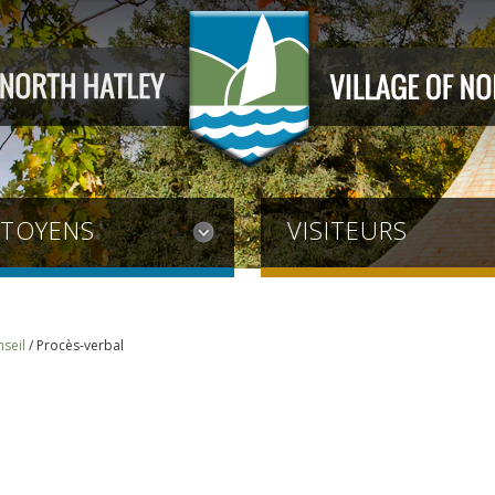
ITOYENS
VISITEURS
seil
/
Procès-verbal