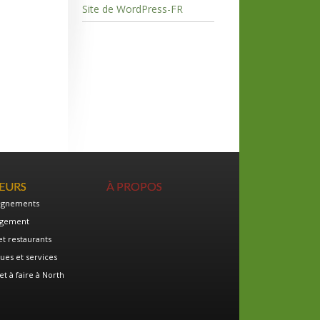
Site de WordPress-FR
TEURS
À PROPOS
ignements
gement
et restaurants
ues et services
et à faire à North