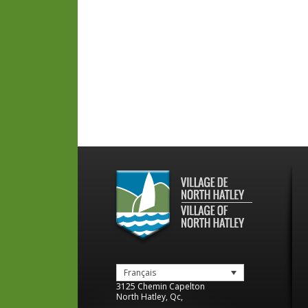
Français
3125 Chemin Capelton
North Hatley
,
Qc
,