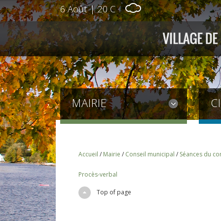
6 Août
|
20 C
MAIRIE
C
Accueil
/
Mairie
/
Conseil municipal
/
Séances du con
Procès-verbal
Top of page