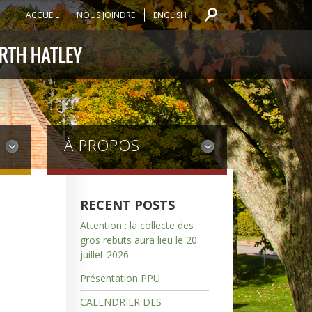
ACCUEIL
NOUS JOINDRE
ENGLISH
À PROPOS
RECENT POSTS
Attention : la collecte des
gros rebuts aura lieu le 20
juillet 2026.
Présentation PPU
CALENDRIER DES