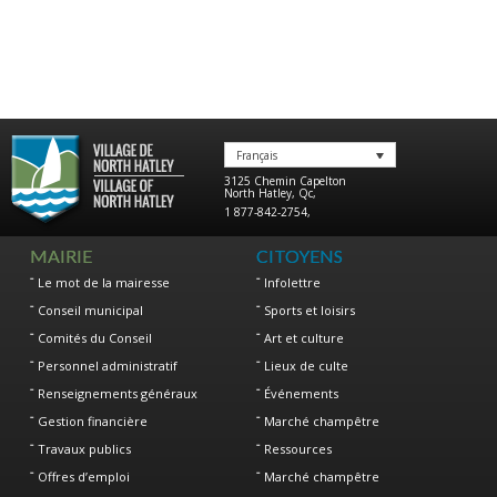
Français
3125 Chemin Capelton
North Hatley
,
Qc
,
1 877-842-2754
,
MAIRIE
CITOYENS
Le mot de la mairesse
Infolettre
Conseil municipal
Sports et loisirs
Comités du Conseil
Art et culture
Personnel administratif
Lieux de culte
Renseignements généraux
Événements
Gestion financière
Marché champêtre
Travaux publics
Ressources
Offres d’emploi
Marché champêtre