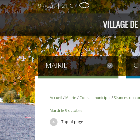
9 Août
|
21 C
MAIRIE
C
Accueil
/
Mairie
/
Conseil municipal
/
Séances du con
Mardi le 9 octobre
Top of page