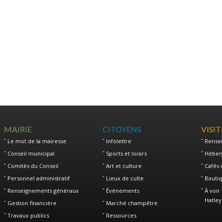
MAIRIE
CITOYENS
VISI
Le mot de la mairesse
Infolettre
Rense
Conseil municipal
Sports et loisirs
Héber
Comités du Conseil
Art et culture
Cafés 
Personnel administratif
Lieux de culte
Boutiq
Renseignements généraux
Événements
À voir 
Hatley
Gestion financière
Marché champêtre
Travaux publics
Ressources