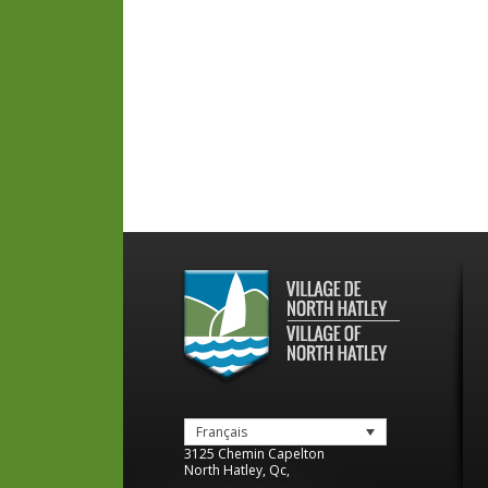
Français
3125 Chemin Capelton
North Hatley
,
Qc
,