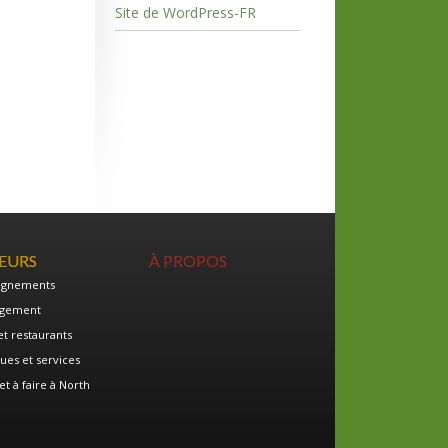
Site de WordPress-FR
TEURS
À PROPOS
ignements
gement
et restaurants
ues et services
et à faire à North