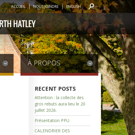
ACCUEIL
NOUS JOINDRE
ENGLISH
À PROPOS
RECENT POSTS
Attention : la collecte des
gros rebuts aura lieu le 20
juillet 2026.
Présentation PPU
CALENDRIER DES